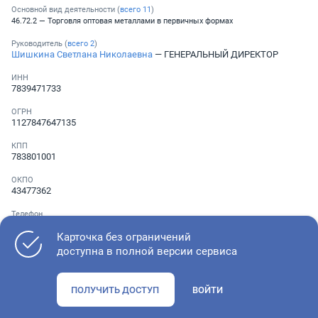
Основной вид деятельности (
всего
11
)
46.72.2 — Торговля оптовая металлами в первичных формах
Руководитель (
всего
2
)
Шишкина Светлана Николаевна
— ГЕНЕРАЛЬНЫЙ ДИРЕКТОР
ИНН
7839471733
ОГРН
1127847647135
КПП
783801001
ОКПО
43477362
Телефон
░ ░░░ ░░░░░░░
Карточка без ограничений
доступна в полной версии сервиса
Как оценить состояние компании
ПОЛУЧИТЬ ДОСТУП
ВОЙТИ
Проверьте учредительные документы, адрес регистрации и