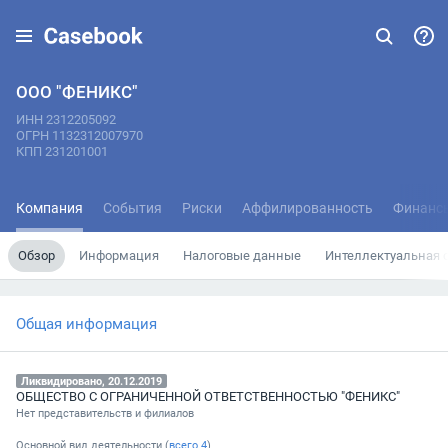
ООО "ФЕНИКС"
ИНН 2312205092
ОГРН 1132312007970
КПП 231201001
Компания
События
Риски
Аффилированность
Финанс
Обзор
Информация
Налоговые данные
Интеллектуальная 
Общая информация
Ликвидировано, 20.12.2019
ОБЩЕСТВО С ОГРАНИЧЕННОЙ ОТВЕТСТВЕННОСТЬЮ "ФЕНИКС"
Нет представительств и филиалов
Основной вид деятельности (
всего
4
)