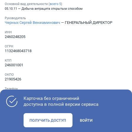
Основной вид деятельности (
всего
5
)
05.10.11 — Добыча антрацита открытым способом
Руководитель
Черных Сергей Вениаминович
— ГЕНЕРАЛЬНЫЙ ДИРЕКТОР
ИНН
2460248205
ОГРН
1132468043718
КПП
246001001
ОКПО
21905426
Телефон
Не указан
Карточка без ограничений
доступна в полной версии сервиса
Как оценить состояние компании
ПОЛУЧИТЬ ДОСТУП
ВОЙТИ
Проверьте учредительные документы, адрес регистрации и