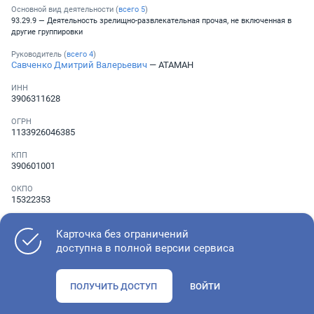
Основной вид деятельности (
всего
5
)
93.29.9 — Деятельность зрелищно-развлекательная прочая, не включенная в
другие группировки
Руководитель (
всего
4
)
Савченко Дмитрий Валерьевич
— АТАМАН
ИНН
3906311628
ОГРН
1133926046385
КПП
390601001
ОКПО
15322353
Телефон
░ ░░░ ░░░░░░░
Карточка без ограничений
доступна в полной версии сервиса
Как оценить состояние компании
ПОЛУЧИТЬ ДОСТУП
ВОЙТИ