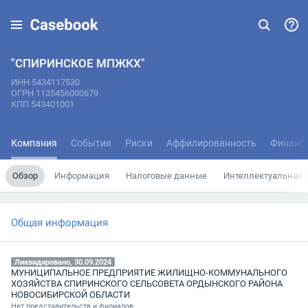
"СПИРИНСКОЕ МПЖКХ"
ИНН 5434117530
ОГРН 1135456000679
КПП 543401001
Компания
События
Риски
Аффилированность
Финанс
Обзор
Информация
Налоговые данные
Интеллектуальная 
Общая информация
Ликвидировано, 30.09.2024
МУНИЦИПАЛЬНОЕ ПРЕДПРИЯТИЕ ЖИЛИЩНО-КОММУНАЛЬНОГО
ХОЗЯЙСТВА СПИРИНСКОГО СЕЛЬСОВЕТА ОРДЫНСКОГО РАЙОНА
НОВОСИБИРСКОЙ ОБЛАСТИ
Нет представительств и филиалов