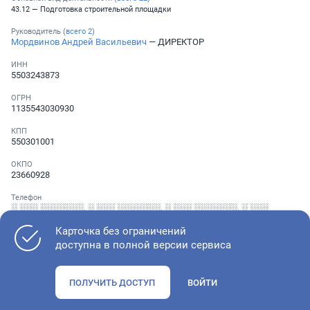
43.12 — Подготовка строительной площадки
Руководитель (
всего
2
)
Мордвинов Андрей Васильевич
— ДИРЕКТОР
ИНН
5503243873
ОГРН
1135543030930
КПП
550301001
ОКПО
23660928
Телефон
░ ░░░ ░░░░░░░
,
░ ░░░ ░░░░░░░
,
░ ░░░ ░░░░░░░
,
░ ░░░
░░░░░░░
Карточка без ограничений
доступна в полной версии сервиса
Как оценить состояние компании
ПОЛУЧИТЬ ДОСТУП
ВОЙТИ
Проверьте учредительные документы, адрес регистрации и