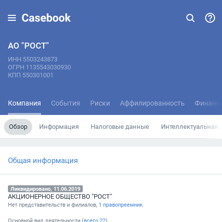
АО "РОСТ"
ИНН 5503243873
ОГРН 1135543030930
КПП 550301001
Компания
События
Риски
Аффилированность
Финанс
Обзор
Информация
Налоговые данные
Интеллектуальная 
Общая информация
Ликвидировано, 11.06.2019
АКЦИОНЕРНОЕ ОБЩЕСТВО "РОСТ"
Нет представительств и филиалов,
1 правопреемник
Основной вид деятельности (
всего
22
)