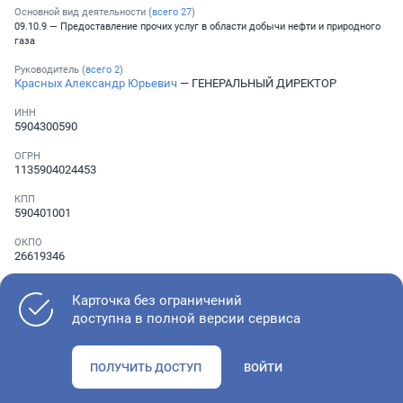
Основной вид деятельности (
всего
27
)
09.10.9 — Предоставление прочих услуг в области добычи нефти и природного
газа
Руководитель (
всего
2
)
Красных Александр Юрьевич
— ГЕНЕРАЛЬНЫЙ ДИРЕКТОР
ИНН
5904300590
ОГРН
1135904024453
КПП
590401001
ОКПО
26619346
Телефон
Не указан
Карточка без ограничений
доступна в полной версии сервиса
Как оценить состояние компании
ПОЛУЧИТЬ ДОСТУП
ВОЙТИ