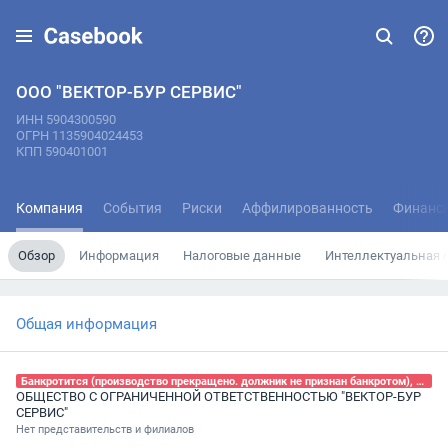
ООО "ВЕКТОР-БУР СЕРВИС"
ИНН 5904300590
ОГРН 1135904024453
КПП 590401001
Компания
События
Риски
Аффилированность
Финанс
Обзор
Информация
Налоговые данные
Интеллектуальная 
Общая информация
Банкротится (производство прекращено. должник не признан банкротом), 30.09.2025
ОБЩЕСТВО С ОГРАНИЧЕННОЙ ОТВЕТСТВЕННОСТЬЮ "ВЕКТОР-БУР
СЕРВИС"
Нет представительств и филиалов