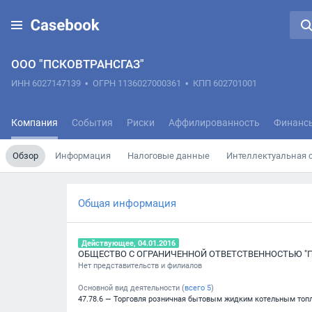
ООО "ПСКОВТРАНСГАЗ"
ИНН 6027147139
•
ОГРН 1136027000361
•
КПП 602701001
Компания
События
Риски
Аффилированность
Финанс
Обзор
Информация
Налоговые данные
Интеллектуальная 
Общая информация
Действующее, 04.01.2016
ОБЩЕСТВО С ОГРАНИЧЕННОЙ ОТВЕТСТВЕННОСТЬЮ "П
Нет представительств и филиалов
Основной вид деятельности (
всего
5
)