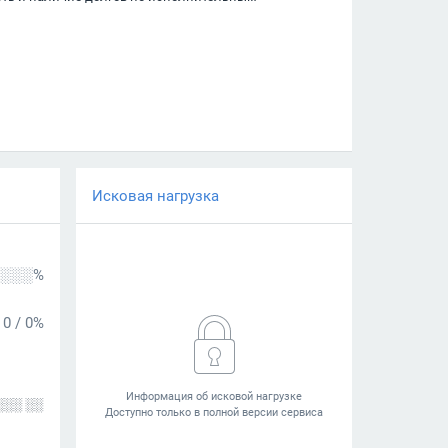
Исковая нагрузка
░░░%
0
/
0%
░░░ ░░