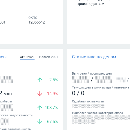
производствам
ОКПО
001
12066642
нсы
Статистика по делам
ФНС
2021
Налоги
2021
Выиграно /
проиграно
дел
░░░░
░░░░
/
░░░░
2,5%
░░░
/
а
Текущих дел в роли истца / ответчика
2
0
/
0
млн
14,9%
прибыль
Судебная активность
░░░░
░░░░░░░ ░░░░░
108,7%
Наиболее частая категория спора
рская задолженность
░░░░░░░░ ░░░░ ░░░░░░░░░
░░░
67,5%
░░░░░░░░░
ская задолженность