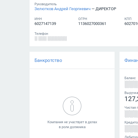
Руководитель
Зелютков Андрей Георгиевич
— ДИРЕКТОР
ИНН
ОГРН
КПП
6027147139
1136027000361
602701
Телефон
░ ░░░ ░░░░░░░
Банкротство
Фина
Баланс
░░
Выручк
127,
Чистая 
░░
Кредито
░░
Дебитор