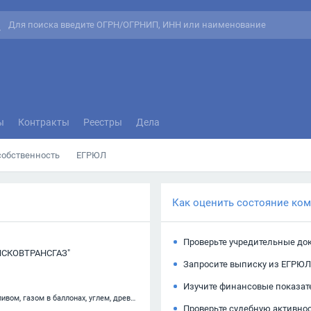
ы
Контракты
Реестры
Дела
собственность
ЕГРЮЛ
Как оценить состояние ко
Проверьте учредительные до
СКОВТРАНСГАЗ"
Запросите выписку из ЕГРЮЛ
Изучите финансовые показат
47.78.6 — Торговля розничная бытовым жидким котельным топливом, газом в баллонах, углем, древесным топливом, топливным торфом в специализированных магазинах
Проверьте судебную активно