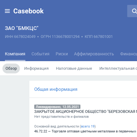
ЗАО "БМКЦС"
ИНН 6678024049
•
ОГРН 1136678001294
•
КПП 667801001
Компания
События
Риски
Аффилированность
Финанс
Обзор
Информация
Налоговые данные
Интеллектуальная 
Общая информация
Ликвидировано, 12.05.2021
Нет представительств и филиалов
Основной вид деятельности (
всего
19
)
46.72.22 — Торговля оптовая цветными металлами в первичных