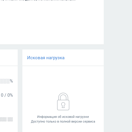
Исковая нагрузка
░░░%
0
/
0%
░░░ ░░