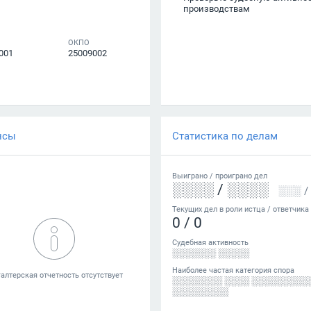
производствам
ОКПО
001
25009002
нсы
Статистика по делам
Выиграно /
проиграно
дел
░░░░
/
░░░░
░░░
/
Текущих дел в роли истца / ответчика
0
/
0
Судебная активность
░░░░░░░ ░░░░░
Наиболее частая категория спора
░░░░░░░░ ░░░░ ░░░░░░░░░
░░░░░░░░░