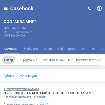
ООО "АКВА МИР"
ИНН 3460013043
ОГРН 1143443002779
КПП 346001001
Компания
События
Риски
Аффилированность
Финанс
Обзор
Информация
Налоговые данные
Интеллектуальная 
Общая информация
Ликвидировано, 17.07.2018
ОБЩЕСТВО С ОГРАНИЧЕННОЙ ОТВЕТСТВЕННОСТЬЮ "АКВА МИР"
Нет представительств и филиалов
Основной вид деятельности (
всего
2
)