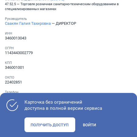
47.52.5 — Торговля розничная санитарно-техническим оборудованием в
специализированных магазинах
Руководитель
Саакян Галия Тахировна
— ДИРЕКТОР
ИНН
3460013043
ОГРН
1143443002779
КПП
346001001
ОКПО
22402851
Телефон
░ ░░░ ░░░░░░░
Карточка без ограничений
доступна в полной версии сервиса
Как оценить состояние компании
ПОЛУЧИТЬ ДОСТУП
ВОЙТИ
Проверьте учредительные документы, адрес регистрации и