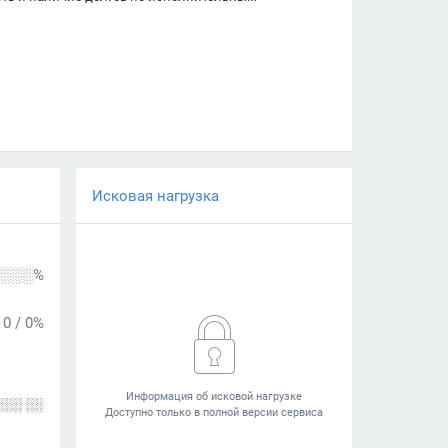
Исковая нагрузка
░░░%
0
/
0%
░░░ ░░