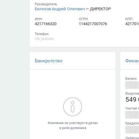
Руководитель
Беликов Андрей Олегович
— ДИРЕКТОР
ИНН
ОГРН
КПП
4217166320
1144217007076
421701
Телефон
Не указан
Банкротство
Фина
Баланс
░░
Выручк
549 
Чистая 
░░
Кредито
░░
Дебитор