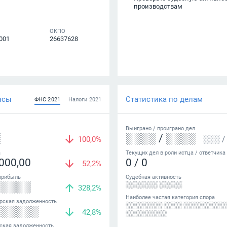
производствам
ОКПО
001
26637628
нсы
Статистика по делам
ФНС
2021
Налоги
2021
Выиграно /
проиграно
дел
░
░░░░
/
░░░░
100,0%
░░░
/
а
Текущих дел в роли истца / ответчика
000,00
0
/
0
52,2%
прибыль
Судебная активность
░░░░░
░░░░░░░ ░░░░░
328,2%
Наиболее частая категория спора
рская задолженность
░░░░░░░░ ░░░░ ░░░░░░░░░
░░░░░░
42,8%
░░░░░░░░░
ская задолженность