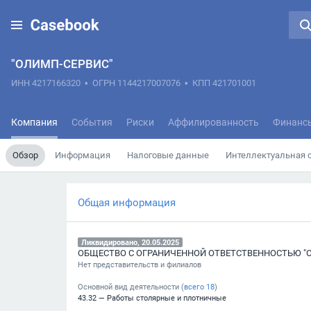
"ОЛИМП-СЕРВИС"
ИНН 4217166320
•
ОГРН 1144217007076
•
КПП 421701001
Компания
События
Риски
Аффилированность
Финанс
Обзор
Информация
Налоговые данные
Интеллектуальная 
Общая информация
Ликвидировано, 20.05.2025
ОБЩЕСТВО С ОГРАНИЧЕННОЙ ОТВЕТСТВЕННОСТЬЮ "
Нет представительств и филиалов
Основной вид деятельности (
всего
18
)
43.32 — Работы столярные и плотничные