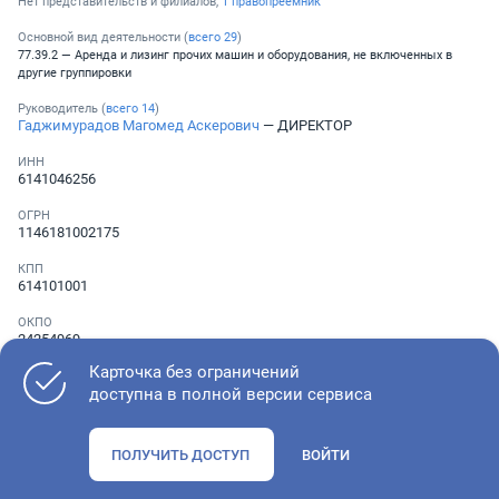
Нет представительств и филиалов,
1 правопреемник
Основной вид деятельности (
всего
29
)
77.39.2 — Аренда и лизинг прочих машин и оборудования, не включенных в
другие группировки
Руководитель (
всего
14
)
Гаджимурадов Магомед Аскерович
— ДИРЕКТОР
ИНН
6141046256
ОГРН
1146181002175
КПП
614101001
ОКПО
24254969
Карточка без ограничений
Телефон
Не указан
доступна в полной версии сервиса
ПОЛУЧИТЬ ДОСТУП
ВОЙТИ
Как оценить состояние компании