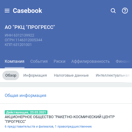
АО "РКЦ "ПРОГРЕСС"
ИНН 6312139922
ОГРН 1146312005344
КПП 631201001
Компания
События
Риски
Аффилированность
Финанс
Обзор
Информация
Налоговые данные
Интеллектуальная 
Общая информация
Действующее, 23.03.2021
АКЦИОНЕРНОЕ ОБЩЕСТВО "РАКЕТНО-КОСМИЧЕСКИЙ ЦЕНТР
"ПРОГРЕСС"
6 представительств и филиалов
,
1 правопредшественник