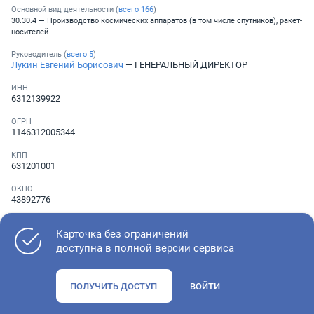
Основной вид деятельности (
всего
166
)
30.30.4 — Производство космических аппаратов (в том числе спутников), ракет-
носителей
Руководитель (
всего
5
)
Лукин Евгений Борисович
— ГЕНЕРАЛЬНЫЙ ДИРЕКТОР
ИНН
6312139922
ОГРН
1146312005344
КПП
631201001
ОКПО
43892776
Телефон
Не указан
Карточка без ограничений
доступна в полной версии сервиса
Как оценить состояние компании
ПОЛУЧИТЬ ДОСТУП
ВОЙТИ