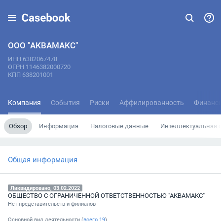
ООО "АКВАМАКС"
ИНН 6382067478
ОГРН 1146382000720
КПП 638201001
Компания
События
Риски
Аффилированность
Финанс
Обзор
Информация
Налоговые данные
Интеллектуальная 
Общая информация
Ликвидировано, 03.02.2022
ОБЩЕСТВО С ОГРАНИЧЕННОЙ ОТВЕТСТВЕННОСТЬЮ "АКВАМАКС"
Нет представительств и филиалов
Основной вид деятельности (
всего
19
)