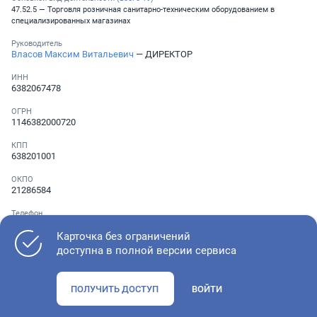
47.52.5 — Торговля розничная санитарно-техническим оборудованием в
специализированных магазинах
Руководитель
Власов Максим Витальевич
— ДИРЕКТОР
ИНН
6382067478
ОГРН
1146382000720
КПП
638201001
ОКПО
21286584
Телефон
Не указан
Карточка без ограничений
доступна в полной версии сервиса
Как оценить состояние компании
ПОЛУЧИТЬ ДОСТУП
ВОЙТИ
Проверьте учредительные документы, адрес регистрации и