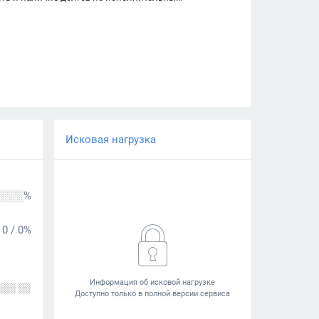
Исковая нагрузка
░░░%
0
/
0%
░░░ ░░