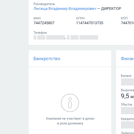
Руководитель
Лисица Владимир Владимирович
— ДИРЕКТОР
ИНН
ОГРН
КПП
7447245807
1147447013735
744701
Телефон
░ ░░░ ░░░░░░░
,
░ ░░░ ░░░░░░░
Банкротство
Фина
Баланс
░░
Выручк
9,5
м
Убыток
░░
Кредито
░░
Дебитор