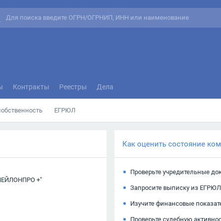
ы
Контракты
Реестры
Дела
собственность
ЕГРЮЛ
Как оценить состояние ко
Проверьте учредительные до
ЕЙЛОНПРО +"
Запросите выписку из ЕГРЮЛ
Изучите финансовые показат
Проверьте судебную активно