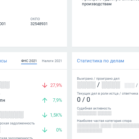
производствам
ОКПО
001
32548931
нсы
Статистика по делам
ФНС
2021
Налоги
2021
Выиграно /
проиграно
дел
░░░
░░░░
/
░░░░
27,9%
░░░
/
а
Текущих дел в роли истца / ответчика
0
/
0
лн
7,9%
Судебная активность
░░░░░░
░░░░░░░ ░░░░░
1,5K%
Наиболее частая категория спора
рская задолженность
░░░░░░░░ ░░░░ ░░░░░░░░░
░
0%
░░░░░░░░░
ская задолженность