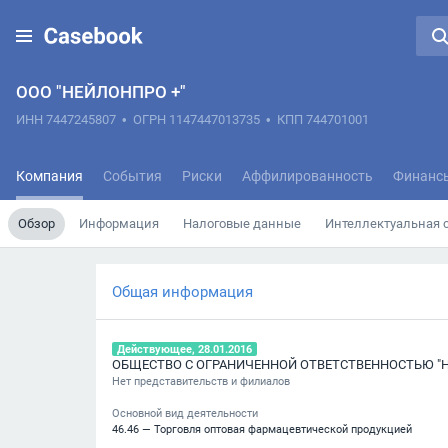
ООО "НЕЙЛОНПРО +"
ИНН 7447245807
•
ОГРН 1147447013735
•
КПП 744701001
Компания
События
Риски
Аффилированность
Финанс
Обзор
Информация
Налоговые данные
Интеллектуальная 
Общая информация
Действующее, 28.01.2016
ОБЩЕСТВО С ОГРАНИЧЕННОЙ ОТВЕТСТВЕННОСТЬЮ "Н
Нет представительств и филиалов
Основной вид деятельности
46.46 — Торговля оптовая фармацевтической продукцией