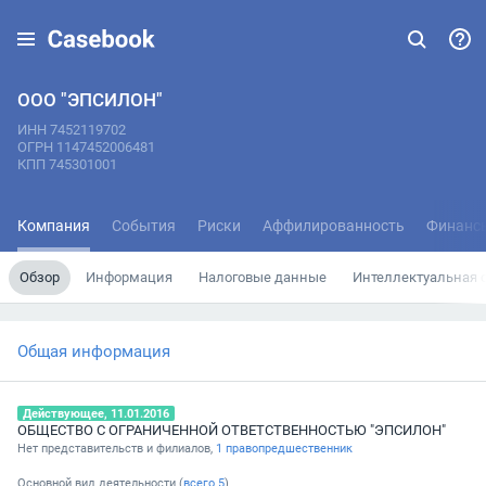
OOO "ЭПСИЛОН"
ИНН 7452119702
ОГРН 1147452006481
КПП 745301001
Компания
События
Риски
Аффилированность
Финанс
Обзор
Информация
Налоговые данные
Интеллектуальная 
Общая информация
Действующее, 11.01.2016
ОБЩЕСТВО С ОГРАНИЧЕННОЙ ОТВЕТСТВЕННОСТЬЮ "ЭПСИЛОН"
Нет представительств и филиалов,
1 правопредшественник
Основной вид деятельности (
всего
5
)