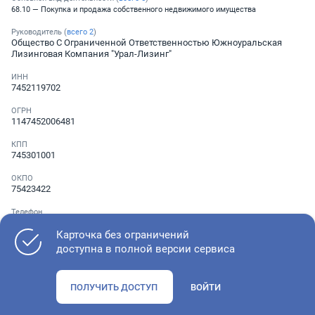
68.10 — Покупка и продажа собственного недвижимого имущества
Руководитель (
всего
2
)
Общество С Ограниченной Ответственностью Южноуральская
Лизинговая Компания "Урал-Лизинг"
ИНН
7452119702
ОГРН
1147452006481
КПП
745301001
ОКПО
75423422
Телефон
░ ░░░ ░░░░░░░
Карточка без ограничений
доступна в полной версии сервиса
Как оценить состояние компании
ПОЛУЧИТЬ ДОСТУП
ВОЙТИ
Проверьте учредительные документы, адрес регистрации и