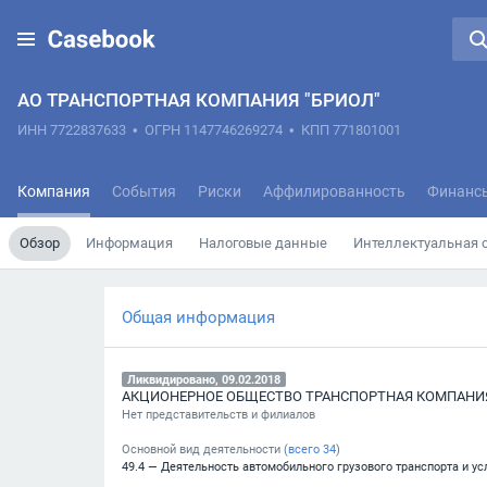
АО ТРАНСПОРТНАЯ КОМПАНИЯ "БРИОЛ"
ИНН 7722837633
•
ОГРН 1147746269274
•
КПП 771801001
Компания
События
Риски
Аффилированность
Финанс
Обзор
Информация
Налоговые данные
Интеллектуальная 
Общая информация
Ликвидировано, 09.02.2018
АКЦИОНЕРНОЕ ОБЩЕСТВО ТРАНСПОРТНАЯ КОМПАНИЯ
Нет представительств и филиалов
Основной вид деятельности (
всего
34
)
49.4 — Деятельность автомобильного грузового транспорта и ус