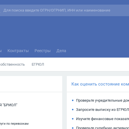
ы
Контракты
Реестры
Дела
собственность
ЕГРЮЛ
Как оценить состояние ко
Проверьте учредительные до
 "БРИОЛ"
Запросите выписку из ЕГРЮЛ
Изучите финансовые показат
луги по перевозкам
Проверьте судебную активно