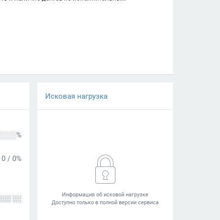
Исковая нагрузка
░░░%
0
/
0%
░░░ ░░