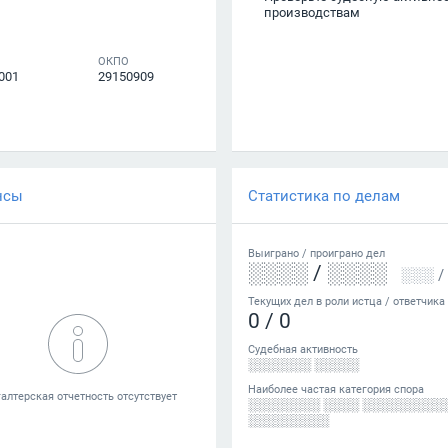
производствам
ОКПО
001
29150909
нсы
Статистика по делам
Выиграно /
проиграно
дел
░░░░
/
░░░░
░░░
/
Текущих дел в роли истца / ответчика
0
/
0
Судебная активность
░░░░░░░ ░░░░░
Наиболее частая категория спора
░░░░░░░░ ░░░░ ░░░░░░░░░
░░░░░░░░░