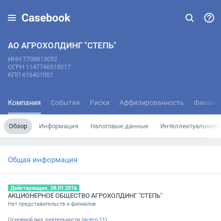
АО АГРОХОЛДИНГ "СТЕПЬ"
ИНН 7708813052
ОГРН 1147746518017
КПП 616401001
Компания
События
Риски
Аффилированность
Финанс
Обзор
Информация
Налоговые данные
Интеллектуальная 
Общая информация
Действующее, 28.01.2016
АКЦИОНЕРНОЕ ОБЩЕСТВО АГРОХОЛДИНГ "СТЕПЬ"
Нет представительств и филиалов
Основной вид деятельности (
всего
11
)