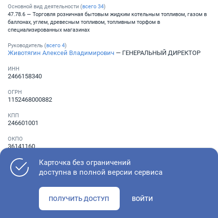
Основной вид деятельности (
всего
34
)
47.78.6 — Торговля розничная бытовым жидким котельным топливом, газом в
баллонах, углем, древесным топливом, топливным торфом в
специализированных магазинах
Руководитель (
всего
4
)
Животягин Алексей Владимирович
— ГЕНЕРАЛЬНЫЙ ДИРЕКТОР
ИНН
2466158340
ОГРН
1152468000882
КПП
246601001
ОКПО
36141160
Карточка без ограничений
Телефон
Не указан
доступна в полной версии сервиса
ПОЛУЧИТЬ ДОСТУП
ВОЙТИ
Как оценить состояние компании