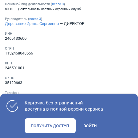
Основной вид деятельности (
всего
3
)
80.10 — Деятельность частных охранных служб
Руководитель (
всего
3
)
Деревянко Ирина Сергеевна
— ДИРЕКТОР
ИНН
2465133600
ОГРН
1152468048556
КПП
246501001
ОКПО
35120663
Телефон
Не указан
Карточка без ограничений
доступна в полной версии сервиса
Как оценить состояние компании
ПОЛУЧИТЬ ДОСТУП
ВОЙТИ
Проверьте учредительные документы, адрес регистрации и