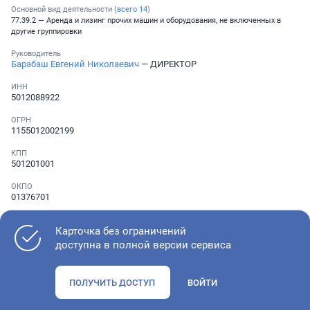
Основной вид деятельности (
всего
14
)
77.39.2 — Аренда и лизинг прочих машин и оборудования, не включенных в
другие группировки
Руководитель
Барабаш Евгений Николаевич
— ДИРЕКТОР
ИНН
5012088922
ОГРН
1155012002199
КПП
501201001
ОКПО
01376701
Телефон
Не указан
Карточка без ограничений
доступна в полной версии сервиса
Как оценить состояние компании
ПОЛУЧИТЬ ДОСТУП
ВОЙТИ