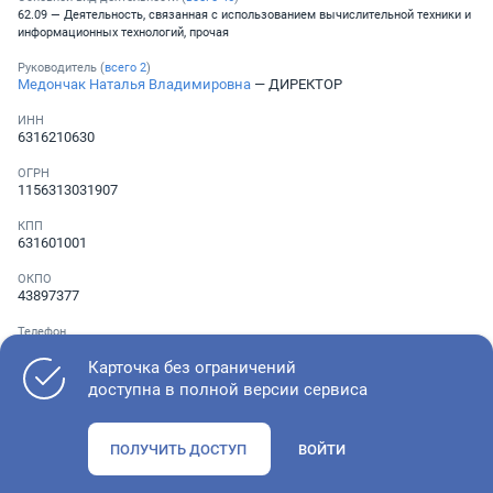
62.09 — Деятельность, связанная с использованием вычислительной техники и
информационных технологий, прочая
Руководитель (
всего
2
)
Медончак Наталья Владимировна
— ДИРЕКТОР
ИНН
6316210630
ОГРН
1156313031907
КПП
631601001
ОКПО
43897377
Телефон
Не указан
Карточка без ограничений
доступна в полной версии сервиса
Как оценить состояние компании
ПОЛУЧИТЬ ДОСТУП
ВОЙТИ
Проверьте учредительные документы, адрес регистрации и