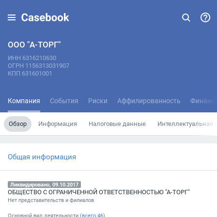
ООО "А-ТОРГ"
ИНН 6316210630
ОГРН 1156313031907
КПП 631601001
Компания
События
Риски
Аффилированность
Финанс
Обзор
Информация
Налоговые данные
Интеллектуальная 
Общая информация
Ликвидировано, 09.10.2017
ОБЩЕСТВО С ОГРАНИЧЕННОЙ ОТВЕТСТВЕННОСТЬЮ "А-ТОРГ"
Нет представительств и филиалов
Основной вид деятельности (
всего
46
)