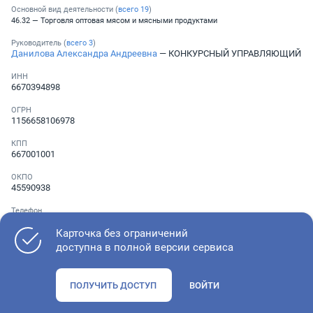
Основной вид деятельности (
всего
19
)
46.32 — Торговля оптовая мясом и мясными продуктами
Руководитель (
всего
3
)
Данилова Александра Андреевна
— КОНКУРСНЫЙ УПРАВЛЯЮЩИЙ
ИНН
6670394898
ОГРН
1156658106978
КПП
667001001
ОКПО
45590938
Телефон
░ ░░░ ░░░░░░░
,
░ ░░░ ░░░░░░░
Карточка без ограничений
доступна в полной версии сервиса
Как оценить состояние компании
ПОЛУЧИТЬ ДОСТУП
ВОЙТИ
Проверьте учредительные документы, адрес регистрации и