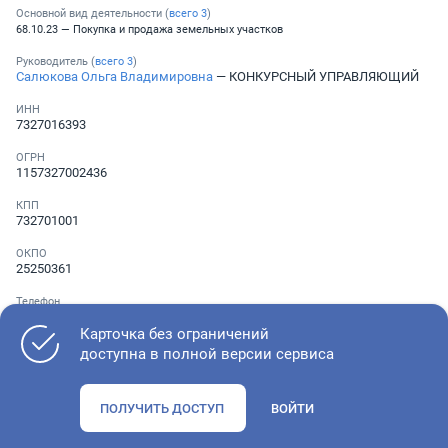
Основной вид деятельности (
всего
3
)
68.10.23 — Покупка и продажа земельных участков
Руководитель (
всего
3
)
Салюкова Ольга Владимировна
— КОНКУРСНЫЙ УПРАВЛЯЮЩИЙ
ИНН
7327016393
ОГРН
1157327002436
КПП
732701001
ОКПО
25250361
Телефон
░ ░░░ ░░░░░░░
,
░ ░░░ ░░░░░░░
,
░ ░░░ ░░░░░░░
Карточка без ограничений
доступна в полной версии сервиса
Как оценить состояние компании
ПОЛУЧИТЬ ДОСТУП
ВОЙТИ
Проверьте учредительные документы, адрес регистрации и