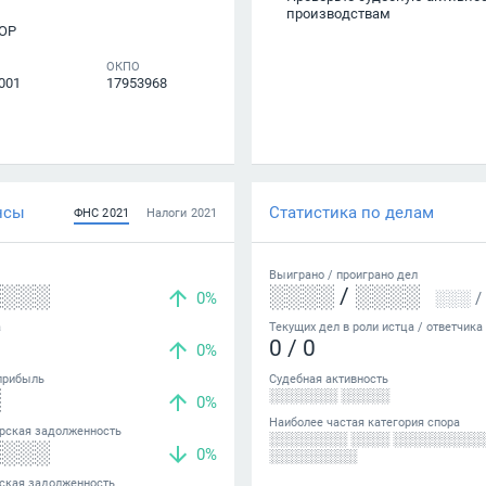
производствам
ОР
ОКПО
001
17953968
нсы
Статистика по делам
ФНС
2021
Налоги
2021
Выиграно /
проиграно
дел
░░░░
░░░░
/
░░░░
0%
░░░
/
а
Текущих дел в роли истца / ответчика
0
/
0
0%
прибыль
Судебная активность
░
░░░░░░░ ░░░░░
0%
Наиболее частая категория спора
рская задолженность
░░░░░░░░ ░░░░ ░░░░░░░░░
░░░░
0%
░░░░░░░░░
ская задолженность