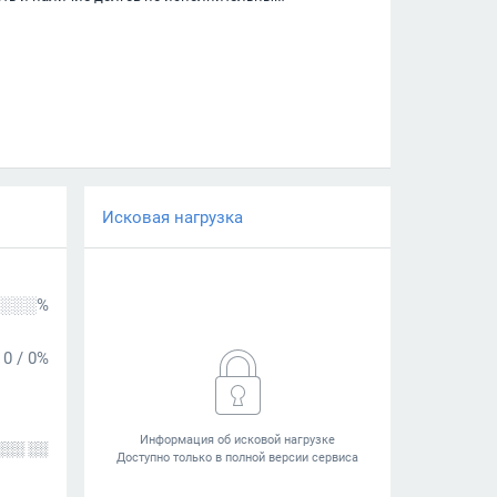
Исковая нагрузка
░░░%
0
/
0%
░░░ ░░