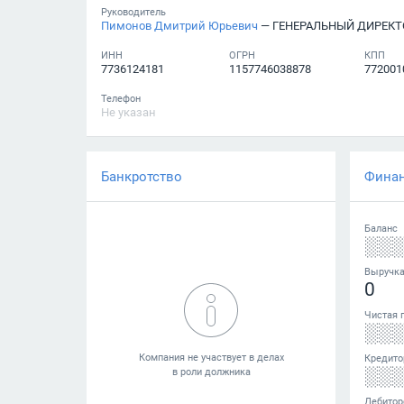
Руководитель
Пимонов Дмитрий Юрьевич
— ГЕНЕРАЛЬНЫЙ ДИРЕКТ
ИНН
ОГРН
КПП
7736124181
1157746038878
772001
Телефон
Не указан
Банкротство
Фина
Баланс
░░
Выручк
0
Чистая 
░░
Кредито
░░
Дебитор