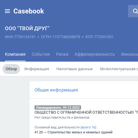
ООО "ТВОЙ ДРУГ"
ИНН 7736124181
•
ОГРН 1157746038878
•
КПП 772001001
Компания
События
Риски
Аффилированность
Финанс
Обзор
Информация
Налоговые данные
Интеллектуальная 
Общая информация
Ликвидировано, 09.12.2022
ОБЩЕСТВО С ОГРАНИЧЕННОЙ ОТВЕТСТВЕННОСТЬЮ "Т
Нет представительств и филиалов
Основной вид деятельности (
всего
16
)
41.20 — Строительство жилых и нежилых зданий