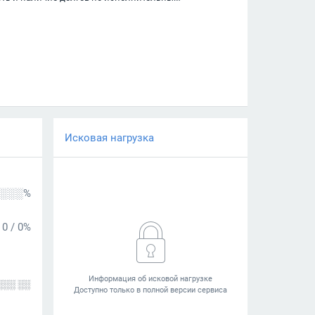
Исковая нагрузка
░░░%
0
/
0%
░░░ ░░