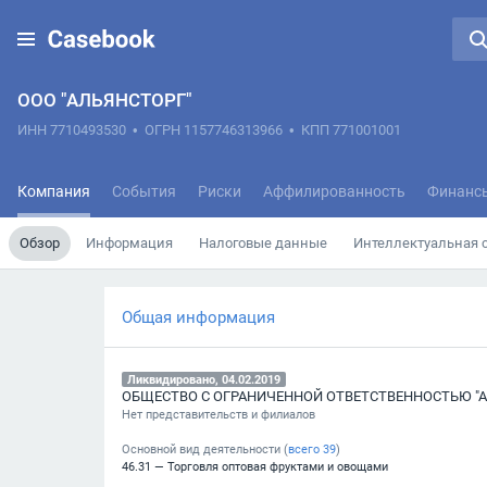
ООО "АЛЬЯНСТОРГ"
ИНН 7710493530
•
ОГРН 1157746313966
•
КПП 771001001
Компания
События
Риски
Аффилированность
Финанс
Обзор
Информация
Налоговые данные
Интеллектуальная 
Общая информация
Ликвидировано, 04.02.2019
ОБЩЕСТВО С ОГРАНИЧЕННОЙ ОТВЕТСТВЕННОСТЬЮ "А
Нет представительств и филиалов
Основной вид деятельности (
всего
39
)
46.31 — Торговля оптовая фруктами и овощами