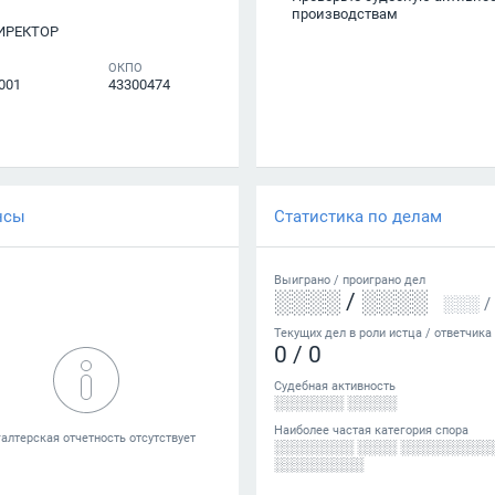
производствам
ИРЕКТОР
ОКПО
001
43300474
нсы
Статистика по делам
Выиграно /
проиграно
дел
░░░░
/
░░░░
░░░
/
Текущих дел в роли истца / ответчика
0
/
0
Судебная активность
░░░░░░░ ░░░░░
Наиболее частая категория спора
░░░░░░░░ ░░░░ ░░░░░░░░░
░░░░░░░░░