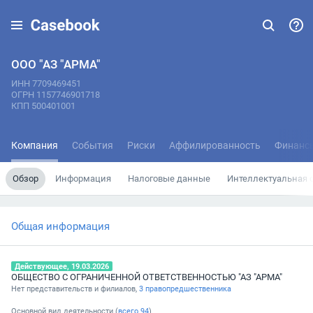
ООО "АЗ "АРМА"
ИНН 7709469451
ОГРН 1157746901718
КПП 500401001
Компания
События
Риски
Аффилированность
Финанс
Обзор
Информация
Налоговые данные
Интеллектуальная 
Общая информация
Действующее, 19.03.2026
ОБЩЕСТВО С ОГРАНИЧЕННОЙ ОТВЕТСТВЕННОСТЬЮ "АЗ "АРМА"
Нет представительств и филиалов,
3 правопредшественника
Основной вид деятельности (
всего
94
)