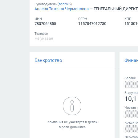
Руководитель (
всего
5
)
Апаева Татьяна Черменовна
— ГЕНЕРАЛЬНЫЙ ДИРЕК
ИНН
ОГРН
КПП
7807064855
1157847012730
151301
Телефон
Не указан
Банкротство
Фина
Баланс
░░
Выручк
10,1
Чистая 
░░
Кредито
░░
Дебитор