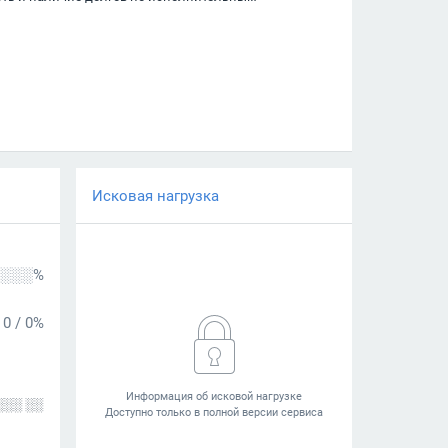
Исковая нагрузка
░░░%
0
/
0%
░░░ ░░