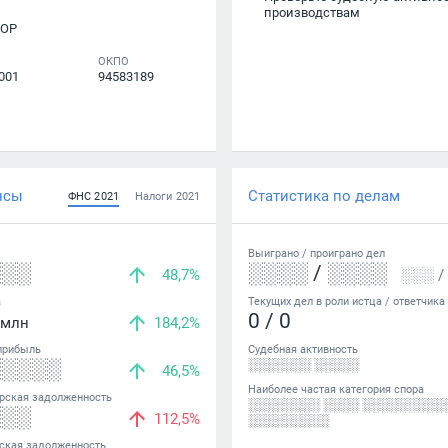
производствам
ТОР
ОКПО
001
94583189
нсы
Статистика по делам
ФНС
2021
Налоги
2021
Выиграно /
проиграно
дел
░░░
░░░░
/
░░░░
48,7%
░░░
/
а
Текущих дел в роли истца / ответчика
0
/
0
млн
184,2%
прибыль
Судебная активность
░░░░░
░░░░░░░ ░░░░░
46,5%
Наиболее частая категория спора
рская задолженность
░░░░░░░░ ░░░░ ░░░░░░░░░
░░░
112,5%
░░░░░░░░░
ская задолженность