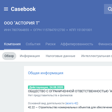
ООО "АСТОРИЯ Т"
ИНН 7807064855
•
ОГРН 1157847012730
•
КПП 151301001
Компания
События
Риски
Аффилированность
Финанс
Обзор
Информация
Налоговые данные
Интеллектуальная 
Общая информация
Действующее, 24.08.2020
ОБЩЕСТВО С ОГРАНИЧЕННОЙ ОТВЕТСТВЕННОСТЬЮ "А
Нет представительств и филиалов
Основной вид деятельности (
всего
42
)