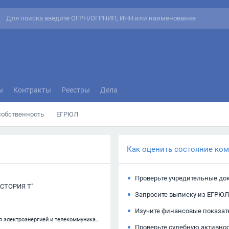
ы
Контракты
Реестры
Дела
собственность
ЕГРЮЛ
Как оценить состояние ко
Проверьте учредительные до
СТОРИЯ Т"
Запросите выписку из ЕГРЮЛ
Изучите финансовые показат
42.22 — Строительство коммунальных объектов для обеспечения электроэнергией и телекоммуникациями
Проверьте судебную активно