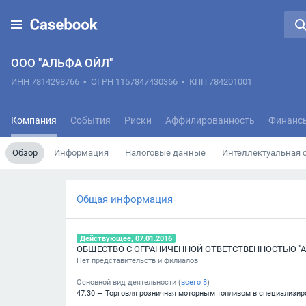
ООО "АЛЬФА ОЙЛ"
ИНН 7814298766
•
ОГРН 1157847430366
•
КПП 784201001
Компания
События
Риски
Аффилированность
Финанс
Обзор
Информация
Налоговые данные
Интеллектуальная 
Общая информация
Действующее, 07.01.2016
ОБЩЕСТВО С ОГРАНИЧЕННОЙ ОТВЕТСТВЕННОСТЬЮ "А
Нет представительств и филиалов
Основной вид деятельности (
всего
8
)
47.30 — Торговля розничная моторным топливом в специализи