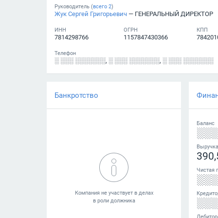
Руководитель (
всего
2
)
Жук Сергей Григорьевич
— ГЕНЕРАЛЬНЫЙ ДИРЕКТОР
ИНН
ОГРН
КПП
7814298766
1157847430366
784201
Телефон
░ ░░░ ░░░░░░░
,
░ ░░░ ░░░░░░░
,
░ ░░░ ░░░░░░░
Банкротство
Фина
Баланс
░░
Выручк
390,
Чистая 
░░
Кредито
░░
Дебитор