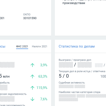
производствам
ОКПО
001
33101590
нсы
Статистика по делам
ФНС
2021
Налоги
2021
Выиграно /
проиграно
дел
░░░░░
░░░░
/
░░░░
3,9%
░░░
/
а
Текущих дел в роли истца / ответчика
5
5
/
0
млн
63,3%
100
прибыль
Судебная активность
░░░
░░░░░░░ ░░░░░
115,9%
Наиболее частая категория спора
рская задолженность
░░░░░░░░ ░░░░ ░░░░░░░░░
░░░░░
7,6%
░░░░░░░░░
ская задолженность