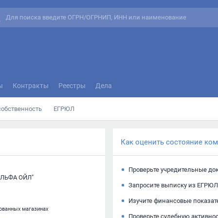
ы
Контракты
Реестры
Дела
собственность
ЕГРЮЛ
Как оценить состояние ко
Проверьте учредительные до
ЛЬФА ОЙЛ"
Запросите выписку из ЕГРЮЛ
Изучите финансовые показат
рованных магазинах
Проверьте судебную активно