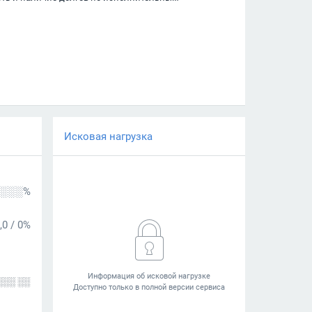
Исковая нагрузка
░░░%
,0
/
0%
░░░ ░░