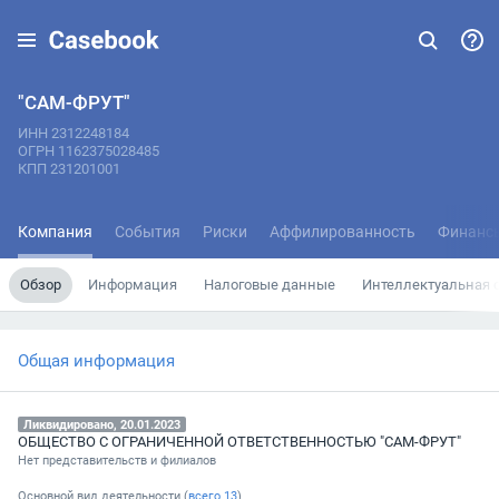
"САМ-ФРУТ"
ИНН 2312248184
ОГРН 1162375028485
КПП 231201001
Компания
События
Риски
Аффилированность
Финанс
Обзор
Информация
Налоговые данные
Интеллектуальная 
Общая информация
Ликвидировано, 20.01.2023
ОБЩЕСТВО С ОГРАНИЧЕННОЙ ОТВЕТСТВЕННОСТЬЮ "САМ-ФРУТ"
Нет представительств и филиалов
Основной вид деятельности (
всего
13
)