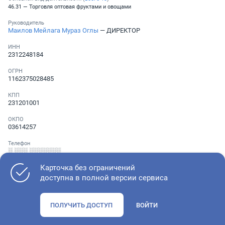
46.31 — Торговля оптовая фруктами и овощами
Руководитель
Маилов Мейлага Мураз Оглы
— ДИРЕКТОР
ИНН
2312248184
ОГРН
1162375028485
КПП
231201001
ОКПО
03614257
Телефон
░ ░░░ ░░░░░░░
Карточка без ограничений
доступна в полной версии сервиса
Как оценить состояние компании
ПОЛУЧИТЬ ДОСТУП
ВОЙТИ
Проверьте учредительные документы, адрес регистрации и
ОКВЭД