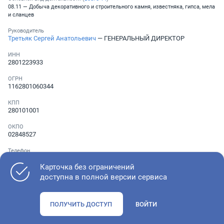
08.11 — Добыча декоративного и строительного камня, известняка, гипса, мела
и сланцев
Руководитель
Третьяк Сергей Анатольевич
— ГЕНЕРАЛЬНЫЙ ДИРЕКТОР
ИНН
2801223933
ОГРН
1162801060344
КПП
280101001
ОКПО
02848527
Телефон
░ ░░░ ░░░░░░░
Карточка без ограничений
доступна в полной версии сервиса
Как оценить состояние компании
ПОЛУЧИТЬ ДОСТУП
ВОЙТИ
Проверьте учредительные документы, адрес регистрации и