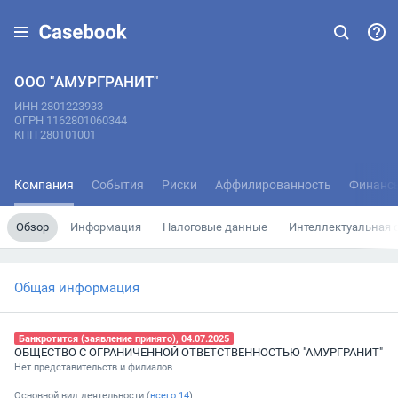
ООО "АМУРГРАНИТ"
ИНН 2801223933
ОГРН 1162801060344
КПП 280101001
Компания
События
Риски
Аффилированность
Финанс
Обзор
Информация
Налоговые данные
Интеллектуальная 
Общая информация
Банкротится (заявление принято), 04.07.2025
ОБЩЕСТВО С ОГРАНИЧЕННОЙ ОТВЕТСТВЕННОСТЬЮ "АМУРГРАНИТ"
Нет представительств и филиалов
Основной вид деятельности (
всего
14
)