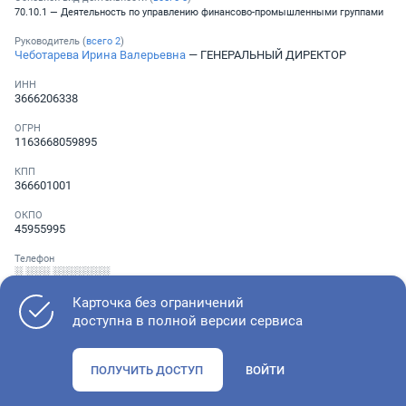
70.10.1 — Деятельность по управлению финансово-промышленными группами
Руководитель (
всего
2
)
Чеботарева Ирина Валерьевна
— ГЕНЕРАЛЬНЫЙ ДИРЕКТОР
ИНН
3666206338
ОГРН
1163668059895
КПП
366601001
ОКПО
45955995
Телефон
░ ░░░ ░░░░░░░
Карточка без ограничений
доступна в полной версии сервиса
Как оценить состояние компании
ПОЛУЧИТЬ ДОСТУП
ВОЙТИ
Проверьте учредительные документы, адрес регистрации и
ОКВЭД