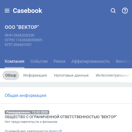
ООО "ВЕКТОР"
ИНН 3666206338
ОГРН 1163668059895
КПП 366601001
Компания
События
Риски
Аффилированность
Финанс
Обзор
Информация
Налоговые данные
Интеллектуальная 
Общая информация
Ликвидировано, 13.02.2020
ОБЩЕСТВО С ОГРАНИЧЕННОЙ ОТВЕТСТВЕННОСТЬЮ "ВЕКТОР"
Нет представительств и филиалов
Основной вид деятельности (
всего
8
)