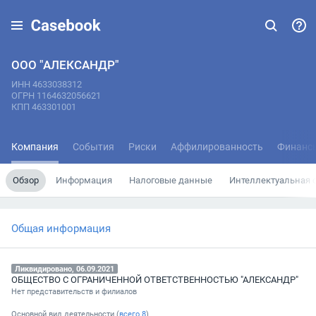
ООО "АЛЕКСАНДР"
ИНН 4633038312
ОГРН 1164632056621
КПП 463301001
Компания
События
Риски
Аффилированность
Финанс
Обзор
Информация
Налоговые данные
Интеллектуальная 
Общая информация
Ликвидировано, 06.09.2021
ОБЩЕСТВО С ОГРАНИЧЕННОЙ ОТВЕТСТВЕННОСТЬЮ "АЛЕКСАНДР"
Нет представительств и филиалов
Основной вид деятельности (
всего
8
)