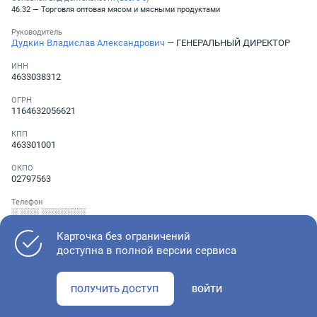
46.32 — Торговля оптовая мясом и мясными продуктами
Руководитель
Дудкин Владислав Александрович
— ГЕНЕРАЛЬНЫЙ ДИРЕКТОР
ИНН
4633038312
ОГРН
1164632056621
КПП
463301001
ОКПО
02797563
Телефон
░ ░░░ ░░░░░░░
Карточка без ограничений
доступна в полной версии сервиса
Как оценить состояние компании
ПОЛУЧИТЬ ДОСТУП
ВОЙТИ
Проверьте учредительные документы, адрес регистрации и
ОКВЭД