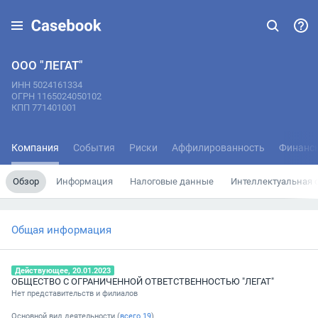
ООО "ЛЕГАТ"
ИНН 5024161334
ОГРН 1165024050102
КПП 771401001
Компания
События
Риски
Аффилированность
Финанс
Обзор
Информация
Налоговые данные
Интеллектуальная 
Общая информация
Действующее, 20.01.2023
ОБЩЕСТВО С ОГРАНИЧЕННОЙ ОТВЕТСТВЕННОСТЬЮ "ЛЕГАТ"
Нет представительств и филиалов
Основной вид деятельности (
всего
19
)