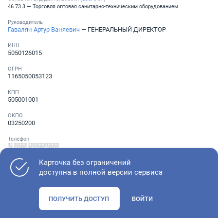
46.73.3 — Торговля оптовая санитарно-техническим оборудованием
Руководитель
Гавалян Артур Ваняевич
— ГЕНЕРАЛЬНЫЙ ДИРЕКТОР
ИНН
5050126015
ОГРН
1165050053123
КПП
505001001
ОКПО
03250200
Телефон
░ ░░░ ░░░░░░░
Карточка без ограничений
доступна в полной версии сервиса
Как оценить состояние компании
ПОЛУЧИТЬ ДОСТУП
ВОЙТИ
Проверьте учредительные документы, адрес регистрации и
ОКВЭД