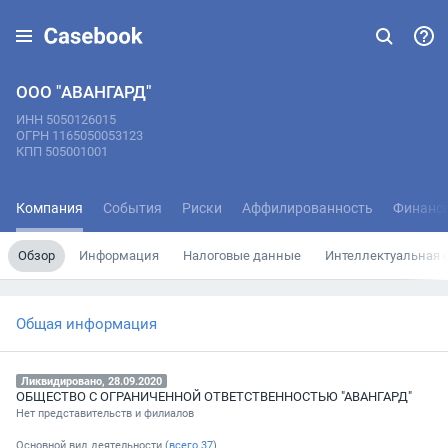
ООО "АВАНГАРД"
ИНН 5050126015
ОГРН 1165050053123
КПП 505001001
Компания
События
Риски
Аффилированность
Финанс
Обзор
Информация
Налоговые данные
Интеллектуальная 
Общая информация
Ликвидировано, 28.09.2020
ОБЩЕСТВО С ОГРАНИЧЕННОЙ ОТВЕТСТВЕННОСТЬЮ "АВАНГАРД"
Нет представительств и филиалов
Основной вид деятельности (
всего
37
)