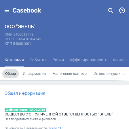
ООО "ЭНЕЛЬ"
ИНН 5406619778
ОГРН 1165476164743
КПП 540601001
Компания
События
Риски
Аффилированность
Финанс
Обзор
Информация
Налоговые данные
Интеллектуальная 
Общая информация
Действующее, 22.09.2016
ОБЩЕСТВО С ОГРАНИЧЕННОЙ ОТВЕТСТВЕННОСТЬЮ "ЭНЕЛЬ"
Нет представительств и филиалов
Основной вид деятельности (
всего
11
)