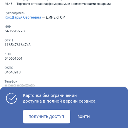
46.45 — Торговля оптовая парфюмерными и косметическими товарами
Руководитель
Кох Дарья Сергеевна
— ДИРЕКТОР
ИНН
5406619778
ОГРН
1165476164743
КПП
540601001
ОКПО
04643918
Телефон
░ ░░░ ░░░░░░░
Карточка без ограничений
доступна в полной версии сервиса
Как оценить состояние компании
ПОЛУЧИТЬ ДОСТУП
ВОЙТИ
Проверьте учредительные документы, адрес регистрации и
ОКВЭД