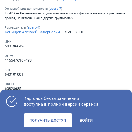
Основной вид деятельности (
всего
7
)
85.42.9 — Деятельность по дополнительному профессиональному образованию
прочая, не включенная в другие группировки
Руководитель (
всего
4
)
Конищев Алексей Валерьевич
— ДИРЕКТОР
ИНН
5401966496
ОГРН
1165476167493
КПП
540101001
ОКПО
60828685
Карточка без ограничений
Телефон
░ ░░░ ░░░░░░░
доступна в полной версии сервиса
ПОЛУЧИТЬ ДОСТУП
ВОЙТИ
Как оценить состояние компании