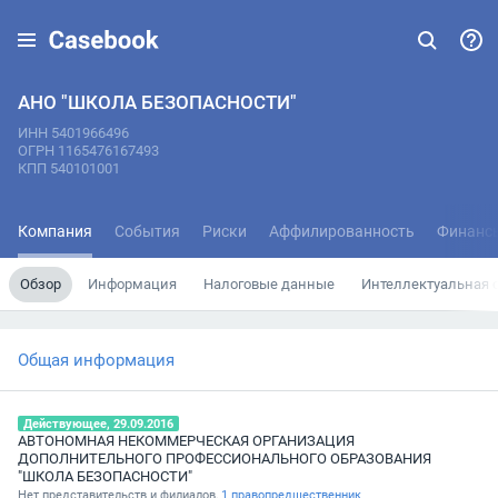
АНО "ШКОЛА БЕЗОПАСНОСТИ"
ИНН 5401966496
ОГРН 1165476167493
КПП 540101001
Компания
События
Риски
Аффилированность
Финанс
Обзор
Информация
Налоговые данные
Интеллектуальная 
Общая информация
Действующее, 29.09.2016
АВТОНОМНАЯ НЕКОММЕРЧЕСКАЯ ОРГАНИЗАЦИЯ
ДОПОЛНИТЕЛЬНОГО ПРОФЕССИОНАЛЬНОГО ОБРАЗОВАНИЯ
"ШКОЛА БЕЗОПАСНОСТИ"
Нет представительств и филиалов,
1 правопредшественник