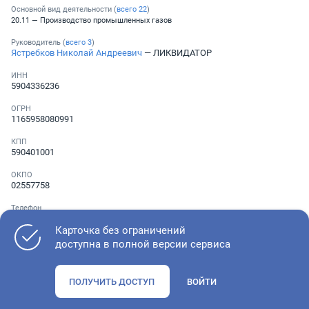
Основной вид деятельности (
всего
22
)
20.11 — Производство промышленных газов
Руководитель (
всего
3
)
Ястребков Николай Андреевич
— ЛИКВИДАТОР
ИНН
5904336236
ОГРН
1165958080991
КПП
590401001
ОКПО
02557758
Телефон
Не указан
Карточка без ограничений
доступна в полной версии сервиса
Как оценить состояние компании
ПОЛУЧИТЬ ДОСТУП
ВОЙТИ
Проверьте учредительные документы, адрес регистрации и