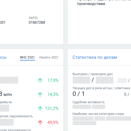
производствам
ОКПО
001
01867288
нсы
Статистика по делам
ФНС
2021
Налоги
2021
Выиграно /
проиграно
дел
░░░░░
░░░░
/
░░░░
17,9%
░░░
/
а
Текущих дел в роли истца / ответчика
8
0
/
1
млн
14,3%
0
/
прибыль
Судебная активность
░░░
░░░░░░░ ░░░░░
131,2%
Наиболее частая категория спора
рская задолженность
░░░░░░░░ ░░░░ ░░░░░░░░░
░░░░
49,9%
░░░░░░░░░
ская задолженность