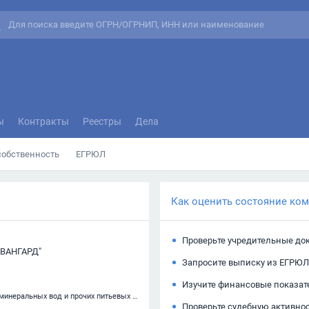
ы
Контракты
Реестры
Дела
собственность
ЕГРЮЛ
Как оценить состояние ко
Проверьте учредительные до
ВАНГАРД"
Запросите выписку из ЕГРЮЛ
Изучите финансовые показат
11.07 — Производство безалкогольных напитков; производство минеральных вод и прочих питьевых вод в бутылках
Проверьте судебную активно