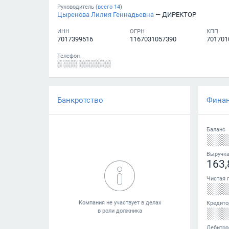
Руководитель (
всего
14
)
Цыренова Лилия Геннадьевна
— ДИРЕКТОР
ИНН
ОГРН
КПП
7017399516
1167031057390
701701
Телефон
░ ░░░ ░░░░░░░
Банкротство
Фина
Баланс
░░
Выручк
163,
Чистая 
░░
Кредито
░░
Дебитор