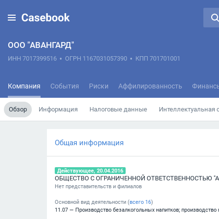
ООО "АВАНГАРД"
ИНН 7017399516
•
ОГРН 1167031057390
•
КПП 701701001
Компания
События
Риски
Аффилированность
Финанс
Обзор
Информация
Налоговые данные
Интеллектуальная 
Общая информация
Действующее, 20.04.2016
ОБЩЕСТВО С ОГРАНИЧЕННОЙ ОТВЕТСТВЕННОСТЬЮ "А
Нет представительств и филиалов
Основной вид деятельности (
всего
16
)