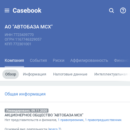
АО "АВТОБАЗА МСХ"
ИНН 7723439770
ОГРН 1167746329057
КПП 772301001
Компания
События
Риски
Аффилированность
Финанс
Обзор
Информация
Налоговые данные
Интеллектуальная 
Общая информация
Ликвидировано, 09.11.2020
АКЦИОНЕРНОЕ ОБЩЕСТВО "АВТОБАЗА МСХ"
Нет представительств и филиалов,
1 правопреемник
,
1 правопредшественник
Основной вид деятельности (
всего
7
)