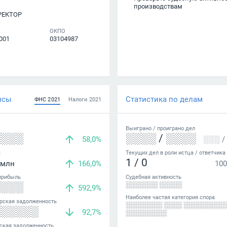
производствам
РЕКТОР
ОКПО
001
03104987
нсы
Статистика по делам
ФНС
2021
Налоги
2021
Выиграно /
проиграно
дел
░░░░
░░░░
/
░░░░
58,0%
░░░
/
а
Текущих дел в роли истца / ответчика
1
/
0
млн
166,0%
100
прибыль
Судебная активность
░░░░
░░░░░░░ ░░░░░
592,9%
Наиболее частая категория спора
рская задолженность
░░░░░░░░ ░░░░ ░░░░░░░░░
░░░░░░
92,7%
░░░░░░░░░
ская задолженность