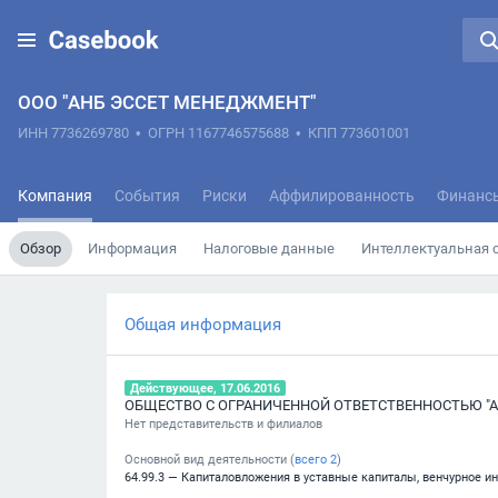
ООО "АНБ ЭССЕТ МЕНЕДЖМЕНТ"
ИНН 7736269780
•
ОГРН 1167746575688
•
КПП 773601001
Компания
События
Риски
Аффилированность
Финанс
Обзор
Информация
Налоговые данные
Интеллектуальная 
Общая информация
Действующее, 17.06.2016
ОБЩЕСТВО С ОГРАНИЧЕННОЙ ОТВЕТСТВЕННОСТЬЮ "
Нет представительств и филиалов
Основной вид деятельности (
всего
2
)