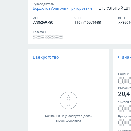
Руководитель
Бордюгов Анатолий Григорьевич
— ГЕНЕРАЛЬНЫЙ ДИ
ИНН
ОГРН
КПП
7736269780
1167746575688
773601
Телефон
░ ░░░ ░░░░░░░
Банкротство
Фина
Баланс
░░
Выручк
20,4
Чистая 
░░
Кредито
░░
Дебитор