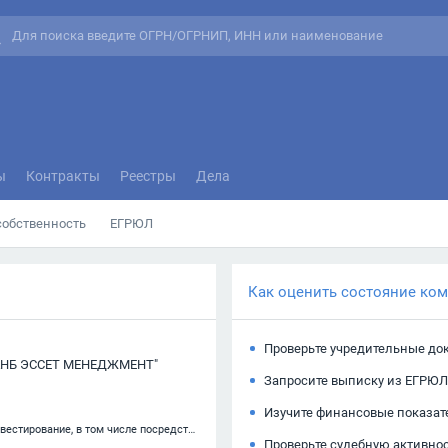
ы
Контракты
Реестры
Дела
собственность
ЕГРЮЛ
Как оценить состояние ко
Проверьте учредительные до
АНБ ЭССЕТ МЕНЕДЖМЕНТ"
Запросите выписку из ЕГРЮЛ
Изучите финансовые показат
64.99.3 — Капиталовложения в уставные капиталы, венчурное инвестирование, в том числе посредством инвестиционных компаний
Проверьте судебную активно