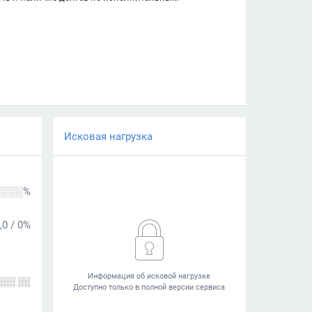
Исковая нагрузка
░░░%
,0
/
0%
░░░ ░░