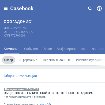
ООО "АДОНИС"
ИНН 7727295769
ОГРН 1167746677273
КПП 772701001
Компания
События
Риски
Аффилированность
Финанс
Обзор
Информация
Налоговые данные
Интеллектуальная 
Общая информация
Ликвидировано, 23.09.2020
ОБЩЕСТВО С ОГРАНИЧЕННОЙ ОТВЕТСТВЕННОСТЬЮ "АДОНИС"
Нет представительств и филиалов
Основной вид деятельности (
всего
32
)