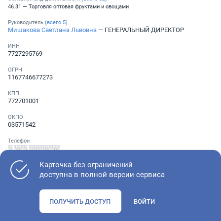
46.31 — Торговля оптовая фруктами и овощами
Руководитель (
всего
5
)
Мишакова Светлана Львовна
— ГЕНЕРАЛЬНЫЙ ДИРЕКТОР
ИНН
7727295769
ОГРН
1167746677273
КПП
772701001
ОКПО
03571542
Телефон
░ ░░░ ░░░░░░░
Карточка без ограничений
доступна в полной версии сервиса
Как оценить состояние компании
ПОЛУЧИТЬ ДОСТУП
ВОЙТИ
Проверьте учредительные документы, адрес регистрации и
ОКВЭД