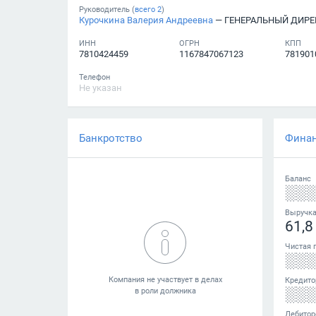
Руководитель (
всего
2
)
Курочкина Валерия Андреевна
— ГЕНЕРАЛЬНЫЙ ДИРЕ
ИНН
ОГРН
КПП
7810424459
1167847067123
781901
Телефон
Не указан
Банкротство
Фина
Баланс
░░
Выручк
61,8
Чистая 
░░
Кредито
░░
Дебитор