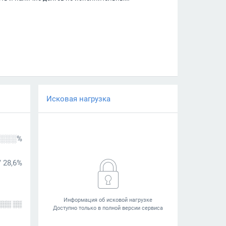
Исковая нагрузка
░░░%
/
28,6%
░░░ ░░