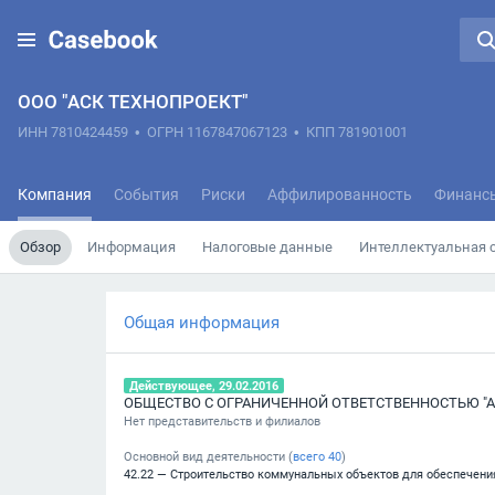
ООО "АСК ТЕХНОПРОЕКТ"
ИНН 7810424459
•
ОГРН 1167847067123
•
КПП 781901001
Компания
События
Риски
Аффилированность
Финанс
Обзор
Информация
Налоговые данные
Интеллектуальная 
Общая информация
Действующее, 29.02.2016
ОБЩЕСТВО С ОГРАНИЧЕННОЙ ОТВЕТСТВЕННОСТЬЮ "А
Нет представительств и филиалов
Основной вид деятельности (
всего
40
)