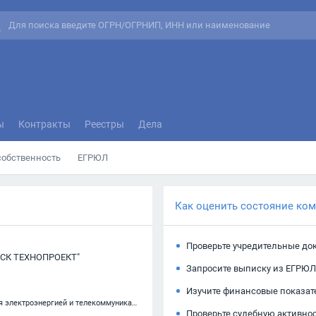
ы
Контракты
Реестры
Дела
собственность
ЕГРЮЛ
Как оценить состояние ко
Проверьте учредительные до
СК ТЕХНОПРОЕКТ"
Запросите выписку из ЕГРЮЛ
Изучите финансовые показат
42.22 — Строительство коммунальных объектов для обеспечения электроэнергией и телекоммуникациями
Проверьте судебную активно