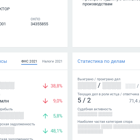
производствам
КТОР
ОКПО
001
34355855
нсы
Статистика по делам
ФНС
2021
Налоги
2021
Выиграно /
проиграно
дел
░░░░
░░░░
/
░░░░
38,8%
░░░
/
а
Текущих дел в роли истца / ответчика
5
/
2
млн
9,0%
71,4
прибыль
Судебная активность
░░░░░░
░░░░░░░ ░░░░░
5,8%
Наиболее частая категория спора
рская задолженность
░░░░░░░░ ░░░░ ░░░░░░░░░
░░░░
48,1%
░░░░░░░░░
ская задолженность