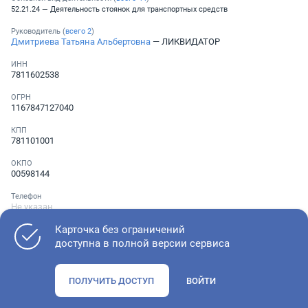
52.21.24 — Деятельность стоянок для транспортных средств
Руководитель (
всего
2
)
Дмитриева Татьяна Альбертовна
— ЛИКВИДАТОР
ИНН
7811602538
ОГРН
1167847127040
КПП
781101001
ОКПО
00598144
Телефон
Не указан
Карточка без ограничений
доступна в полной версии сервиса
Как оценить состояние компании
ПОЛУЧИТЬ ДОСТУП
ВОЙТИ
Проверьте учредительные документы, адрес регистрации и
ОКВЭД