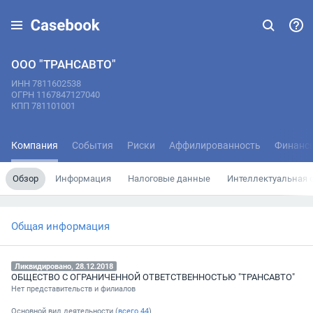
ООО "ТРАНСАВТО"
ИНН 7811602538
ОГРН 1167847127040
КПП 781101001
Компания
События
Риски
Аффилированность
Финанс
Обзор
Информация
Налоговые данные
Интеллектуальная 
Общая информация
Ликвидировано, 28.12.2018
ОБЩЕСТВО С ОГРАНИЧЕННОЙ ОТВЕТСТВЕННОСТЬЮ "ТРАНСАВТО"
Нет представительств и филиалов
Основной вид деятельности (
всего
44
)