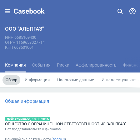
ООО "АЛЬПГАЗ"
ИНН 6685109430
ОГРН 1169658027714
КПП 668501001
Компания
События
Риски
Аффилированность
Финанс
Обзор
Информация
Налоговые данные
Интеллектуальная 
Общая информация
Действующее, 18.03.2016
ОБЩЕСТВО С ОГРАНИЧЕННОЙ ОТВЕТСТВЕННОСТЬЮ "АЛЬПГАЗ"
Нет представительств и филиалов
Основной вид деятельности (
всего
9
)