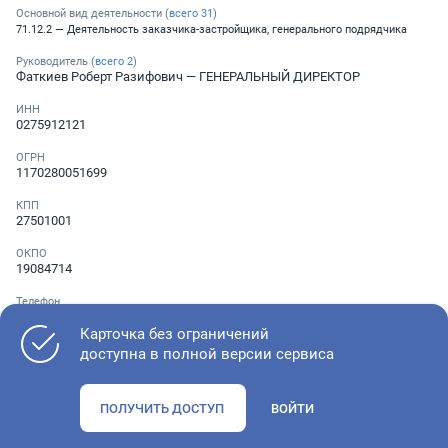
Основной вид деятельности (
всего
31
)
71.12.2 — Деятельность заказчика-застройщика, генерального подрядчика
Руководитель (
всего
2
)
Фаткиев Роберт Разифович
— ГЕНЕРАЛЬНЫЙ ДИРЕКТОР
ИНН
0275912121
ОГРН
1170280051699
КПП
27501001
ОКПО
19084714
Телефон
░ ░░░ ░░░░░░░
,
░ ░░░ ░░░░░░░
Карточка без ограничений
доступна в полной версии сервиса
Как оценить состояние компании
ПОЛУЧИТЬ ДОСТУП
ВОЙТИ
Проверьте учредительные документы, адрес регистрации и