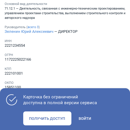
Основной вид деятельности
71.12.1 — Деятельность, связанная с инженерно-техническим проектированием,
управлением проектами строительства, выполнением строительного контроля и
авторского надзора
Руководитель (
всего
3
)
Зеленин Юрий Алексеевич
— ДИРЕКТОР
ИНН
2221234554
ОГРН
1172225022166
КПП
222101001
ОКПО
15851100
Карточка без ограничений
Телефон
░ ░░░ ░░░░░░░
,
░ ░░░ ░░░░░░░
доступна в полной версии сервиса
ПОЛУЧИТЬ ДОСТУП
ВОЙТИ
Как оценить состояние компании