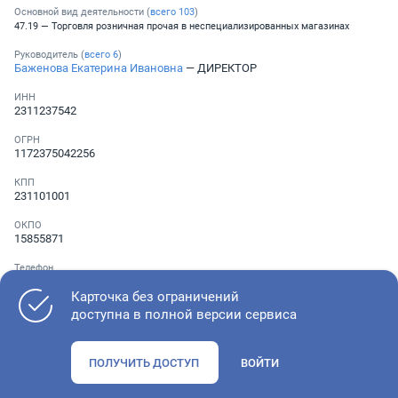
Основной вид деятельности (
всего
103
)
47.19 — Торговля розничная прочая в неспециализированных магазинах
Руководитель (
всего
6
)
Баженова Екатерина Ивановна
— ДИРЕКТОР
ИНН
2311237542
ОГРН
1172375042256
КПП
231101001
ОКПО
15855871
Телефон
░ ░░░ ░░░░░░░
,
░ ░░░ ░░░░░░░
Карточка без ограничений
доступна в полной версии сервиса
Как оценить состояние компании
ПОЛУЧИТЬ ДОСТУП
ВОЙТИ
Проверьте учредительные документы, адрес регистрации и