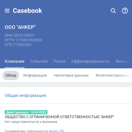
ООО "АНКЕР"
ИНН 2632109824
ОГРН 1172651025800
КПП 772501001
Компания
События
Риски
Аффилированность
Финанс
Обзор
Информация
Налоговые данные
Интеллектуальная 
Общая информация
Действующее, 14.04.2022
ОБЩЕСТВО С ОГРАНИЧЕННОЙ ОТВЕТСТВЕННОСТЬЮ "АНКЕР"
Нет представительств и филиалов
Основной вид деятельности (
всего
25
)