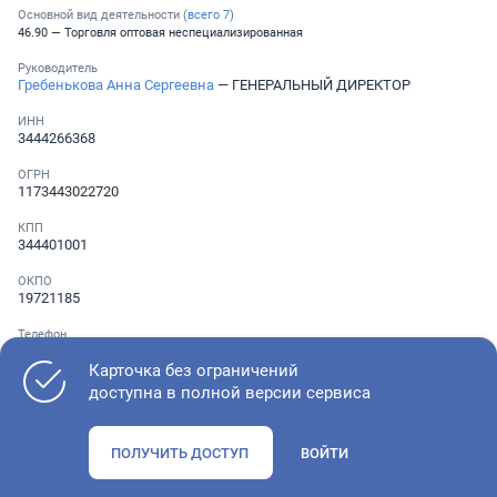
Основной вид деятельности (
всего
7
)
46.90 — Торговля оптовая неспециализированная
Руководитель
Гребенькова Анна Сергеевна
— ГЕНЕРАЛЬНЫЙ ДИРЕКТОР
ИНН
3444266368
ОГРН
1173443022720
КПП
344401001
ОКПО
19721185
Телефон
░ ░░░ ░░░░░░░
,
░ ░░░ ░░░░░░░
Карточка без ограничений
доступна в полной версии сервиса
Как оценить состояние компании
ПОЛУЧИТЬ ДОСТУП
ВОЙТИ
Проверьте учредительные документы, адрес регистрации и